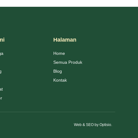
mi
Halaman
ga
Home
Semua Produk
g
Blog
Kontak
at
er
Web & SEO by
Optisio
.