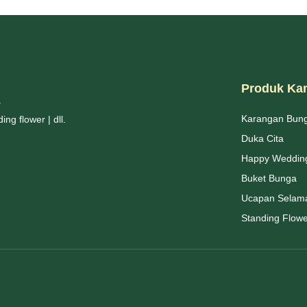
Produk Ka
.
Karangan Bun
g flower | dll.
Duka Cita
Happy Weddin
Buket Bunga
Ucapan Selam
Standing Flow